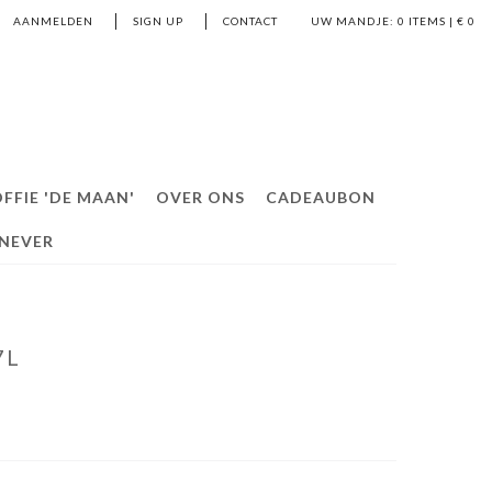
AANMELDEN
SIGN UP
CONTACT
UW MANDJE:
0
ITEMS | €
0
FFIE 'DE MAAN'
OVER ONS
CADEAUBON
ENEVER
7L