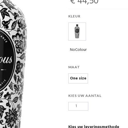
€ 44,50
KLEUR
NoColour
MAAT
One size
KIES UW AANTAL
Kies uw leveringsmethode