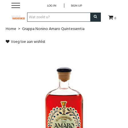
LOG IN
SIGN UP
0
Home
>
Grappa Nonino Amaro Quintessentia
Wijnen
Voeg toe aan wishlist
Wijnlanden
Bubbels
Sterke dranken
Verpakking
Alcoholvrije dranken
Koffie 'De Maan'