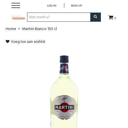
LOG IN
SIGN UP
0
Home
>
Martini Bianco 150 cl
Wijnen
Voeg toe aan wishlist
Wijnlanden
Bubbels
Sterke dranken
Verpakking
Alcoholvrije dranken
Koffie 'De Maan'