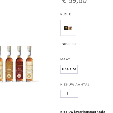
€ 59,60
KLEUR
NoColour
MAAT
One size
KIES UW AANTAL
Kies uw leveringsmethode