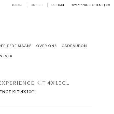
LOG IN
SIGN UP
CONTACT
UW MANDJE:
0
ITEMS | €
0
FFIE 'DE MAAN'
OVER ONS
CADEAUBON
ENEVER
EXPERIENCE KIT 4X10CL
ENCE KIT 4X10CL