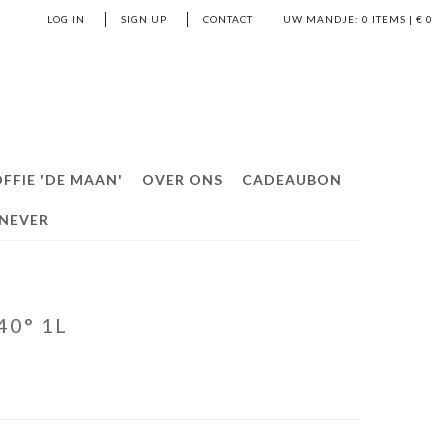
LOG IN
SIGN UP
CONTACT
UW MANDJE:
0
ITEMS | €
0
FFIE 'DE MAAN'
OVER ONS
CADEAUBON
ENEVER
40° 1L