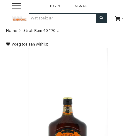
LOG IN
SIGN UP
0
Home
>
Stroh Rum 40 ° 70 cl
Wijnen
Voeg toe aan wishlist
Wijnlanden
Bubbels
Sterke dranken
Verpakking
Alcoholvrije dranken
Koffie 'De Maan'