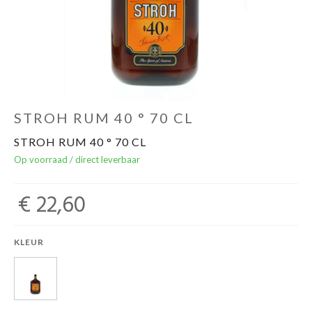
Over ons
Cadeaubon
Inschrijving opendeurdagen
STROH RUM 40 ° 70 CL
STROH RUM 40 ° 70 CL
Geels Witteke De Maan's Jenever
Op voorraad / direct leverbaar
€ 22,60
KLEUR