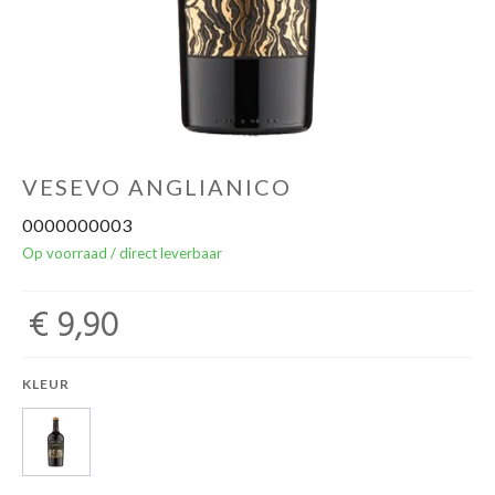
Over ons
Cadeaubon
Inschrijving opendeurdagen
VESEVO ANGLIANICO
0000000003
Geels Witteke De Maan's Jenever
Op voorraad / direct leverbaar
€ 9,90
KLEUR