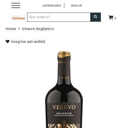
AANMELDEN
SIGN UP
0
Home
>
Vesevo Anglianico
Wijnen
Voeg toe aan wishlist
Wijnlanden
Bubbels
Sterke dranken
Verpakking
Alcoholvrije dranken
Koffie 'De Maan'