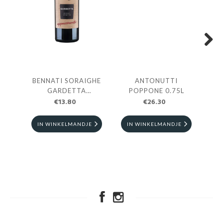
Next
BENNATI SORAIGHE
ANTONUTTI
BO
GARDETTA
POPPONE 0.75L
APPASIMENTO 0.75L
€13.80
€26.30
IN WINKELMANDJE
IN WINKELMANDJE
I