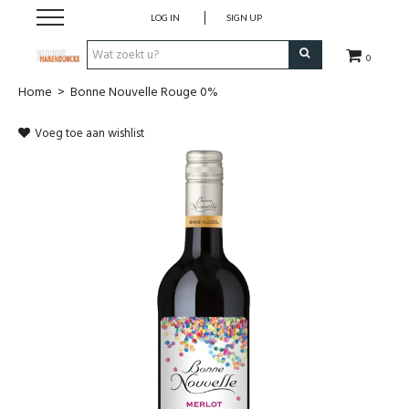
LOG IN
SIGN UP
0
Home
>
Bonne Nouvelle Rouge 0%
Wijnen
Voeg toe aan wishlist
Wijnlanden
Bubbels
Sterke dranken
Verpakking
Alcoholvrije dranken
Koffie 'De Maan'