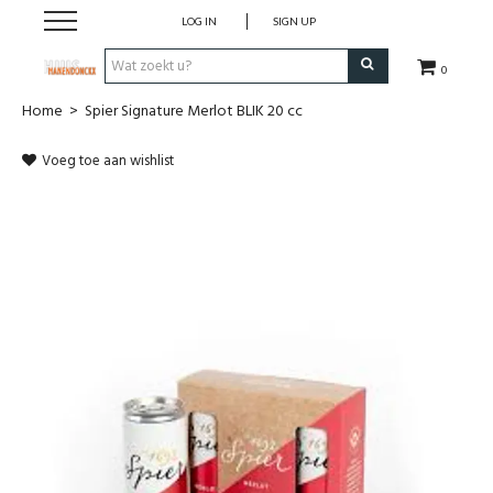
LOG IN
SIGN UP
0
Home
>
Spier Signature Merlot BLIK 20 cc
Wijnen
Voeg toe aan wishlist
Wijnlanden
Bubbels
Sterke dranken
Verpakking
Alcoholvrije dranken
Koffie 'De Maan'