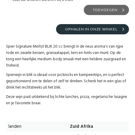
Laat uw artikelen afleveren bij u thuis
TOEVOEGEN
OPHALEN IN ONZE WINKEL
Spier Signature Merlot BLIK 20 cc brengt in de neus aroma's van rijpe
rode en zwarte bessen, granaatappel, kers en hints van munt. Op de
tong een heerlijke medium-body smaak met een heldere zuurgraad en
frisheid.
Spierwijn in blik is ideaal voor picknicks en kampeertrips, en is perfect
geportioneerd om te delen of zelf te drinken. Schenk het in een glas of
drink het rechtstreeks uit het blik.
Deze wijn past uitstekend bij lichte lunches, pizza, vegetarische lasagne
en je favoriete braai.
landen
Zuid Afrika