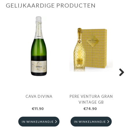
GELIJKAARDIGE PRODUCTEN
Next
CAVA DIVINA
PERE VENTURA GRAN
CAV
VINTAGE GB
T
€11.90
€74.90
IN WINKELMANDJE
IN WINKELMANDJE
I