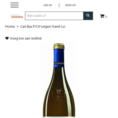
LOG IN
SIGN UP
0
Home
>
Can Bas P3 D'origen Xarel-Lo
Wijnen
Voeg toe aan wishlist
Wijnlanden
Bubbels
Sterke dranken
Verpakking
Alcoholvrije dranken
Koffie 'De Maan'