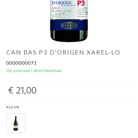
Over ons
Cadeaubon
Inschrijving opendeurdagen
CAN BAS P3 D'ORIGEN XAREL-LO
0000000071
Geels Witteke De Maan's Jenever
Op voorraad / direct leverbaar
€ 21,00
KLEUR