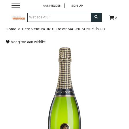
AANMELDEN
SIGN UP
0
Home
>
Pere Ventura BRUT Tresor MAGNUM 150cl. in GB
Wijnen
Voeg toe aan wishlist
Wijnlanden
Bubbels
Sterke dranken
Verpakking
Alcoholvrije dranken
Koffie 'De Maan'