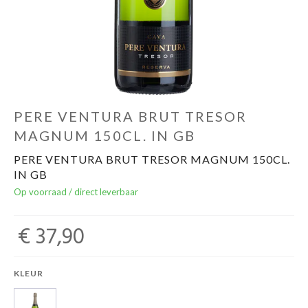
Over ons
Cadeaubon
Inschrijving opendeurdagen
PERE VENTURA BRUT TRESOR
MAGNUM 150CL. IN GB
Geels Witteke De Maan's Jenever
PERE VENTURA BRUT TRESOR MAGNUM 150CL.
IN GB
Op voorraad / direct leverbaar
€ 37,90
KLEUR