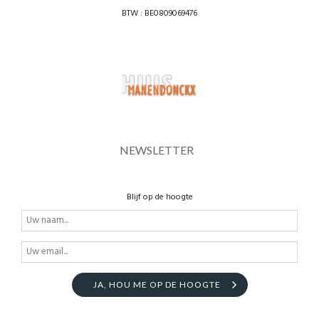
BTW : BE0809069476
NEWSLETTER
Blijf op de hoogte
JA, HOU ME OP DE HOOGTE