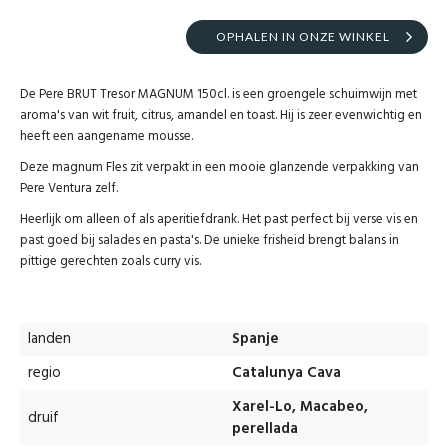
OPHALEN IN ONZE WINKEL
De Pere BRUT Tresor MAGNUM 150cl. is een groengele schuimwijn met
aroma's van wit fruit, citrus, amandel en toast. Hij is zeer evenwichtig en
heeft een aangename mousse.
Deze magnum Fles zit verpakt in een mooie glanzende verpakking van
Pere Ventura zelf.
Heerlijk om alleen of als aperitiefdrank. Het past perfect bij verse vis en
past goed bij salades en pasta's. De unieke frisheid brengt balans in
pittige gerechten zoals curry vis.
landen
Spanje
regio
Catalunya Cava
Xarel-Lo, Macabeo,
druif
perellada