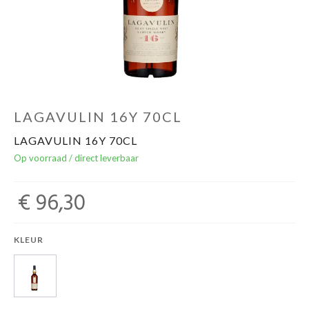
Over ons
Cadeaubon
Inschrijving opendeurdagen
LAGAVULIN 16Y 70CL
LAGAVULIN 16Y 70CL
Geels Witteke De Maan's Jenever
Op voorraad / direct leverbaar
€ 96,30
KLEUR