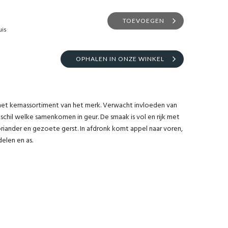
TOEVOEGEN
uis
OPHALEN IN ONZE WINKEL
 het kernassortiment van het merk. Verwacht invloeden van
nschil welke samenkomen in geur. De smaak is vol en rijk met
koriander en gezoete gerst. In afdronk komt appel naar voren,
len en as.