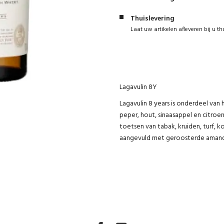
Thuislevering
Laat uw artikelen afleveren bij u th
Lagavulin 8Y
Lagavulin 8 years is onderdeel van
peper, hout, sinaasappel en citroe
toetsen van tabak, kruiden, turf, 
aangevuld met geroosterde amande