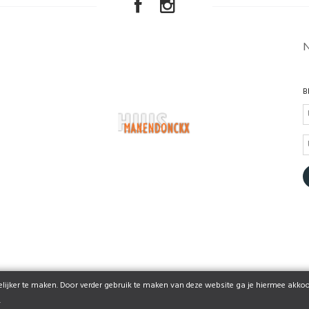
B
ijker te maken. Door verder gebruik te maken van deze website ga je hiermee akkoo
© 2026 www.huismanendonckx.be | Powered by
Tilroy
.
.