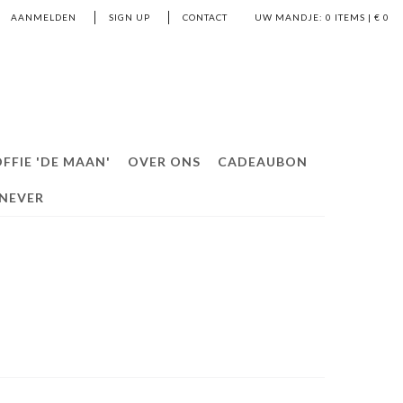
AANMELDEN
SIGN UP
CONTACT
UW MANDJE:
0
ITEMS | €
0
FFIE 'DE MAAN'
OVER ONS
CADEAUBON
ENEVER