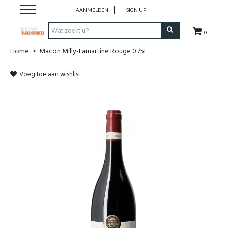
AANMELDEN
SIGN UP
0
Home
>
Macon Milly-Lamartine Rouge 0.75L
Wijnen
Voeg toe aan wishlist
Wijnlanden
Bubbels
Sterke dranken
Verpakking
Alcoholvrije dranken
Koffie 'De Maan'