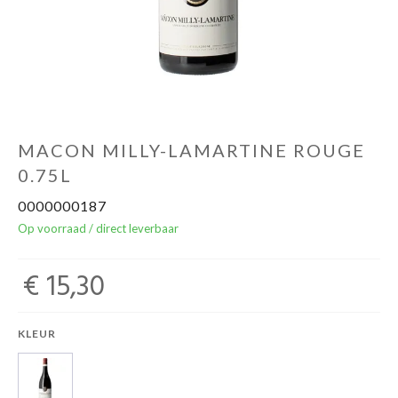
Over ons
Cadeaubon
Inschrijving opendeurdagen
MACON MILLY-LAMARTINE ROUGE
0.75L
Geels Witteke De Maan's Jenever
0000000187
Op voorraad / direct leverbaar
€ 15,30
KLEUR