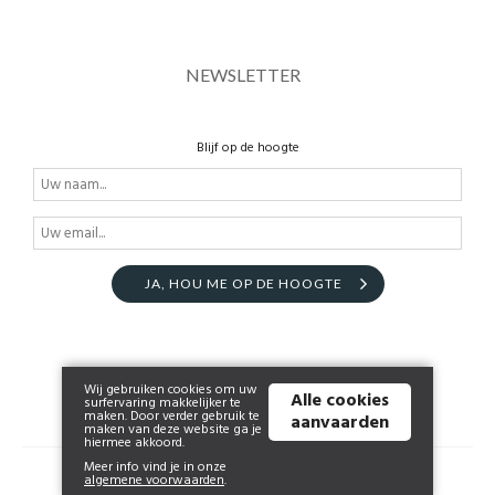
NEWSLETTER
Blijf op de hoogte
JA, HOU ME OP DE HOOGTE
Wij gebruiken cookies om uw
Alle cookies
surfervaring makkelijker te
maken. Door verder gebruik te
aanvaarden
maken van deze website ga je
hiermee akkoord.
Meer info vind je in onze
© 2026 www.huismanendonckx.be | Powered by
Tilroy
.
algemene voorwaarden
.