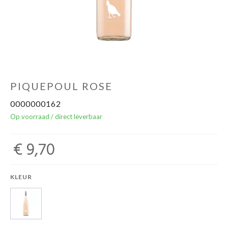
Over ons
Cadeaubon
Inschrijving opendeurdagen
PIQUEPOUL ROSE
0000000162
Geels Witteke De Maan's Jenever
Op voorraad / direct leverbaar
€ 9,70
KLEUR