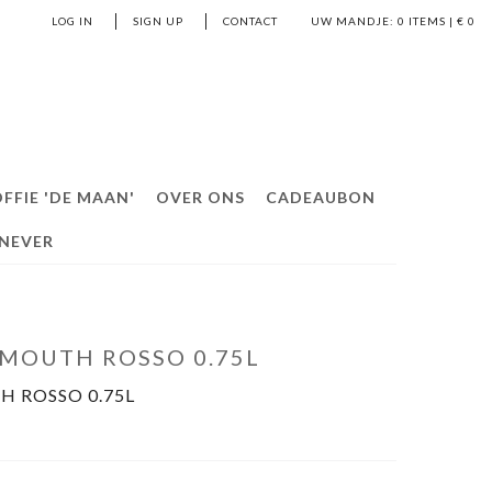
LOG IN
SIGN UP
CONTACT
UW MANDJE:
0
ITEMS | €
0
FFIE 'DE MAAN'
OVER ONS
CADEAUBON
ENEVER
RMOUTH ROSSO 0.75L
H ROSSO 0.75L