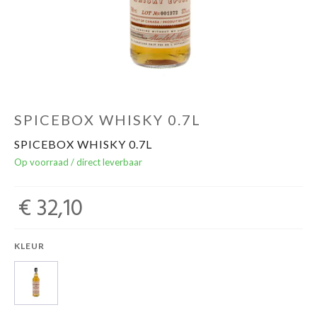
Over ons
Cadeaubon
Inschrijving opendeurdagen
SPICEBOX WHISKY 0.7L
SPICEBOX WHISKY 0.7L
Geels Witteke De Maan's Jenever
Op voorraad / direct leverbaar
€ 32,10
KLEUR