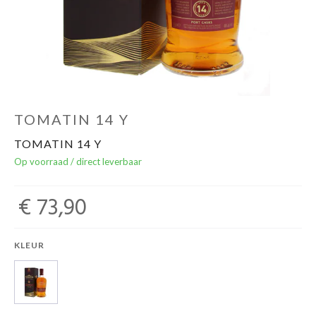
Over ons
Cadeaubon
Inschrijving opendeurdagen
TOMATIN 14 Y
TOMATIN 14 Y
Geels Witteke De Maan's Jenever
Op voorraad / direct leverbaar
€ 73,90
KLEUR