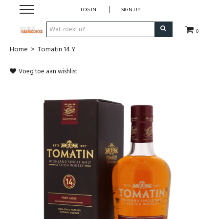
LOG IN
SIGN UP
0
Home
>
Tomatin 14 Y
Wijnen
Voeg toe aan wishlist
Wijnlanden
Bubbels
Sterke dranken
Verpakking
Alcoholvrije dranken
Koffie 'De Maan'