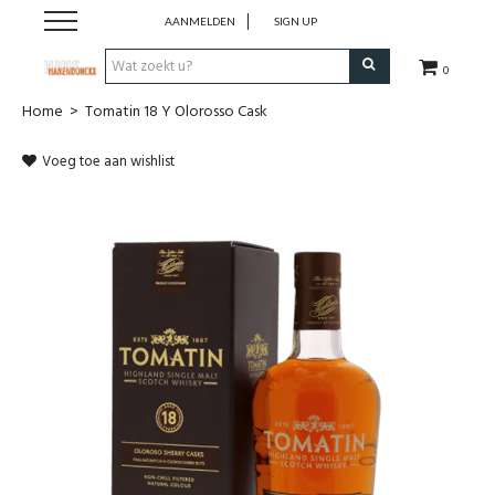
AANMELDEN
SIGN UP
0
Home
>
Tomatin 18 Y Olorosso Cask
Wijnen
Voeg toe aan wishlist
Wijnlanden
Bubbels
Sterke dranken
Verpakking
Alcoholvrije dranken
Koffie 'De Maan'