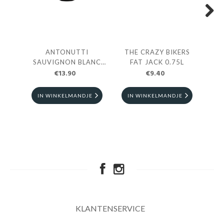
Next
ANTONUTTI
THE CRAZY BIKERS
TH
SAUVIGNON BLANC
FAT JACK 0.75L
€13.90
0.75L
€9.40
IN WINKELMANDJE
IN WINKELMANDJE
I
KLANTENSERVICE