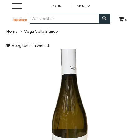
LOG IN
SIGN UP
0
Home
>
Vega Vella Blanco
Wijnen
Voeg toe aan wishlist
Wijnlanden
Bubbels
Sterke dranken
Verpakking
Alcoholvrije dranken
Koffie 'De Maan'