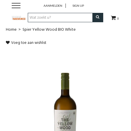
AANMELDEN
SIGN UP
0
Home
>
Spier Yellow Wood BIO White
Wijnen
Voeg toe aan wishlist
Wijnlanden
Bubbels
Sterke dranken
Verpakking
Alcoholvrije dranken
Koffie 'De Maan'