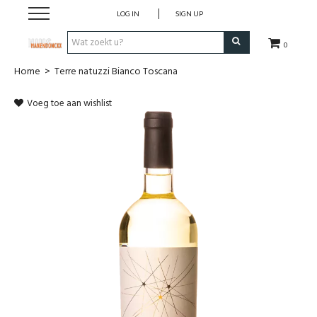
LOG IN
SIGN UP
0
Home
>
Terre natuzzi Bianco Toscana
Wijnen
Voeg toe aan wishlist
Wijnlanden
Bubbels
Sterke dranken
Verpakking
Alcoholvrije dranken
Koffie 'De Maan'