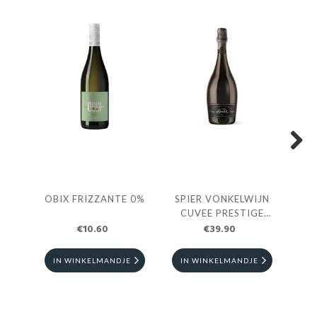
Next
OBIX FRIZZANTE 0%
SPIER VONKELWIJN
SP
CUVEE PRESTIGE
CAP
€10.60
€39.90
0.75L
IN WINKELMANDJE
IN WINKELMANDJE
I