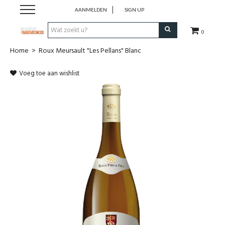
AANMELDEN
SIGN UP
0
Home
>
Roux Meursault "Les Pellans" Blanc
Wijnen
Voeg toe aan wishlist
Wijnlanden
Bubbels
Sterke dranken
Verpakking
Alcoholvrije dranken
Koffie 'De Maan'